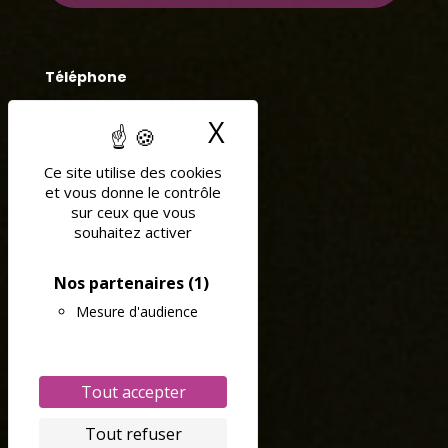
Téléphone
04 77 37 77 74
X
Masquer le band
Addresse
Ce site utilise des cookies
et vous donne le contrôle
2 rue Hector Berlioz
sur ceux que vous
souhaitez activer
42100 Saint-Etienne
Nos partenaires
(1)
Email
Mesure d'audience
contact@domisoins.fr
Tout accepter
Nous suivre
Tout refuser